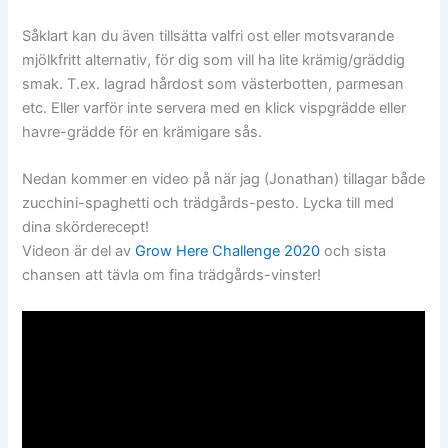
Såklart kan du även tillsätta valfri ost eller motsvarande
mjölkfritt alternativ, för dig som vill ha lite krämig/gräddig
smak. T.ex. lagrad hårdost som västerbotten, parmesan
etc. Eller varför inte servera med en klick vispgrädde eller
havre-grädde för en krämigare sås.
Nedan kommer en video på när jag (Jonathan) tillagar både
zucchini-spaghetti och trädgårds-pesto. Lycka till med
dina skörderecept!
Videon är del av
Grow Here Challenge 2020
och sista
chansen att tävla om fina trädgårds-vinster!