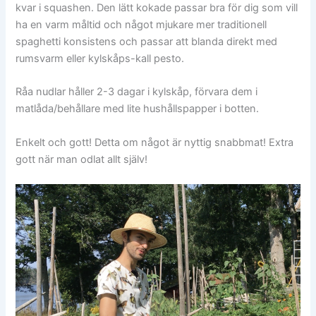
kvar i squashen. Den lätt kokade passar bra för dig som vill
ha en varm måltid och något mjukare mer traditionell
spaghetti konsistens och passar att blanda direkt med
rumsvarm eller kylskåps-kall pesto.
Råa nudlar håller 2-3 dagar i kylskåp, förvara dem i
matlåda/behållare med lite hushållspapper i botten.
Enkelt och gott! Detta om något är nyttig snabbmat! Extra
gott när man odlat allt själv!