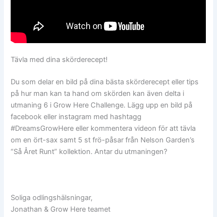
Tävla med dina skörderecept!
Du som delar en bild på dina bästa skörderecept eller tips
på hur man kan ta hand om skörden kan även delta i
utmaning 6 i Grow Here Challenge. Lägg upp en bild på
facebook eller instagram med hashtagg
#DreamsGrowHere eller kommentera videon för att tävla
om en ört-sax samt 5 st frö-påsar från Nelson Garden’s
“Så Året Runt” kollektion. Antar du utmaningen?
Soliga odlingshälsningar,
Jonathan & Grow Here teamet