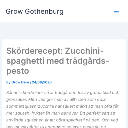
Skip
Grow Gothenburg
to
content
Skörderecept: Zucchini-
spaghetti med trädgårds-
pesto
By
Grow Here
/
24/08/2020
Såhär i skördetider så är trädgården full av gröna blad och
grönsaker. Men vad gör man av allt? Den som odlar
sommarsquash/zucchini har säkert märkt att man ofta får
mer squash-frukter än man behöver. Ett perfekt sätt att
använda squashen är att göra spaghetti på den. Och vad
passar väl bättre till egengjord squash-pasta än en